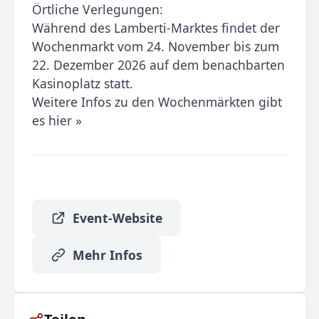
Örtliche Verlegungen:
Während des Lamberti-Marktes findet der
Wochenmarkt vom 24. November bis zum
22. Dezember 2026 auf dem benachbarten
Kasinoplatz statt.
Weitere Infos zu den Wochenmärkten gibt
es hier »
Event-Website
Mehr Infos