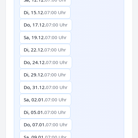
Di, 15.12.
07:00 Uhr
Do, 17.12.
07:00 Uhr
Sa, 19.12.
07:00 Uhr
Di, 22.12.
07:00 Uhr
Do, 24.12.
07:00 Uhr
Di, 29.12.
07:00 Uhr
Do, 31.12.
07:00 Uhr
Sa, 02.01.
07:00 Uhr
Di, 05.01.
07:00 Uhr
Do, 07.01.
07:00 Uhr
Sa, 09.01.
07:00 Uhr