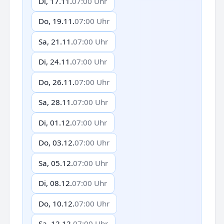
Di, 17.11.
07:00 Uhr
Do, 19.11.
07:00 Uhr
Sa, 21.11.
07:00 Uhr
Di, 24.11.
07:00 Uhr
Do, 26.11.
07:00 Uhr
Sa, 28.11.
07:00 Uhr
Di, 01.12.
07:00 Uhr
Do, 03.12.
07:00 Uhr
Sa, 05.12.
07:00 Uhr
Di, 08.12.
07:00 Uhr
Do, 10.12.
07:00 Uhr
Sa, 12.12.
07:00 Uhr