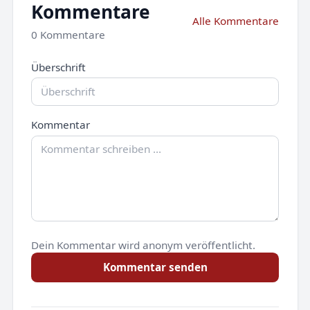
Kommentare
Alle Kommentare
0 Kommentare
Überschrift
Kommentar
Dein Kommentar wird anonym veröffentlicht.
Kommentar senden