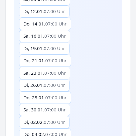
Di, 12.01.
07:00 Uhr
Do, 14.01.
07:00 Uhr
Sa, 16.01.
07:00 Uhr
Di, 19.01.
07:00 Uhr
Do, 21.01.
07:00 Uhr
Sa, 23.01.
07:00 Uhr
Di, 26.01.
07:00 Uhr
Do, 28.01.
07:00 Uhr
Sa, 30.01.
07:00 Uhr
Di, 02.02.
07:00 Uhr
Do, 04.02.
07:00 Uhr