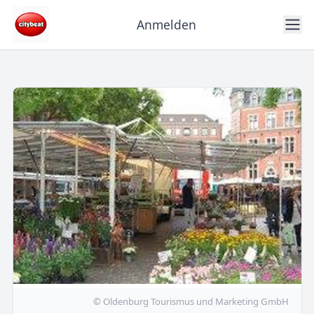
Anmelden
© Oldenburg Tourismus und Marketing GmbH