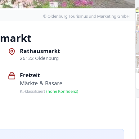
© Oldenburg Tourismus und Marketing GmbH
smarkt
Rathausmarkt
26122 Oldenburg
Freizeit
Märkte & Basare
KI-klassifiziert
(hohe Konfidenz)