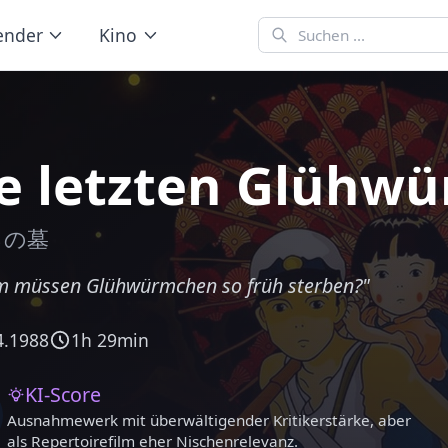
ender
Kino
e letzten Glühw
るの墓
 müssen Glühwürmchen so früh sterben?"
4.1988
1h 29min
KI-Score
Ausnahmewerk mit überwältigender Kritikerstärke, aber
als Repertoirefilm eher Nischenrelevanz.