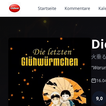
Startseite
Kommentare
Kal
Di
火垂
"Warum
16.0
9,0