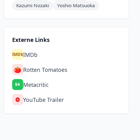
Kazumi Nozaki
Yoshio Matsuoka
Externe Links
IMDb
IMDb
🍅
Rotten Tomatoes
Metacritic
94
YouTube Trailer