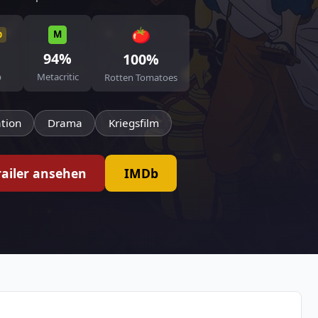
🍅
b
M
94%
100%
b
Metacritic
Rotten Tomatoes
tion
Drama
Kriegsfilm
railer ansehen
IMDb