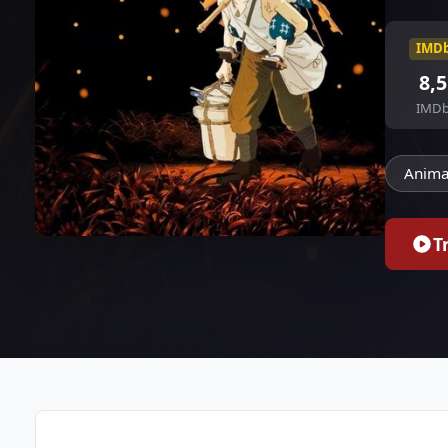
IMD
8,5
IMD
Anima
T