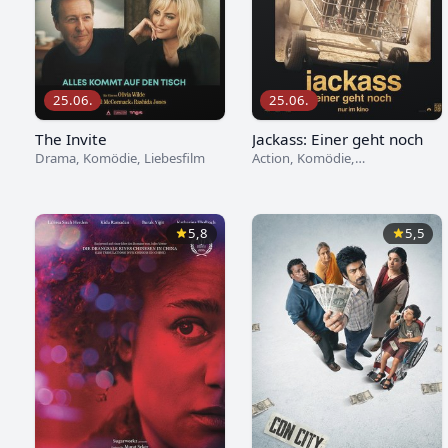
25.06.
25.06.
The Invite
Jackass: Einer geht noch
Drama, Komödie, Liebesfilm
Action, Komödie,
Dokumentarfilm
5,8
5,5