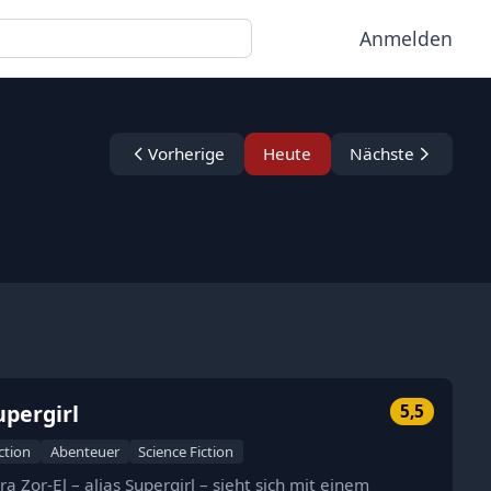
Anmelden
Vorherige
Heute
Nächste
upergirl
5,5
ction
Abenteuer
Science Fiction
ra Zor-El – alias Supergirl – sieht sich mit einem