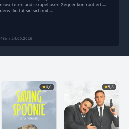
erwarteten und skrupellosen Gegner konfrontiert.
derwillig tut sie sich mit …
 48min
24.06.2026
6,0
5,8