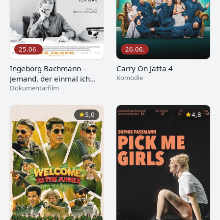
25.06.
26.06.
Ingeborg Bachmann –
Carry On Jatta 4
Komödie
Jemand, der einmal ich
Dokumentarfilm
war
5,0
4,8