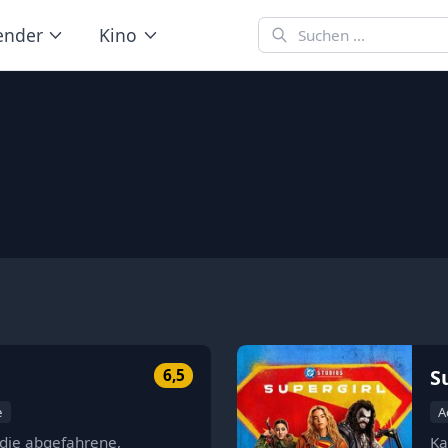
ender
Kino
S
6,5
e
A
ie abgefahrene,
Ka