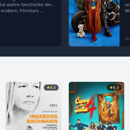
olut wahre Geschichte der
un
 erobern, Filmstars …
Wi
1h
6,5
6,3