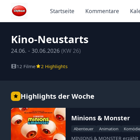
Startseite
Kommentare
Kal
Kino-Neustarts
24.06. - 30.06.2026
(KW 26)
12 Filme
2 Highlights
Highlights der Woche
Minions & Monster
Abenteuer
Animation
Komödi
MINIONS & MONSTER erzählt d