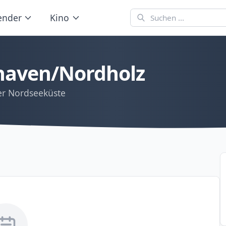
ender
Kino
haven/Nordholz
er Nordseeküste