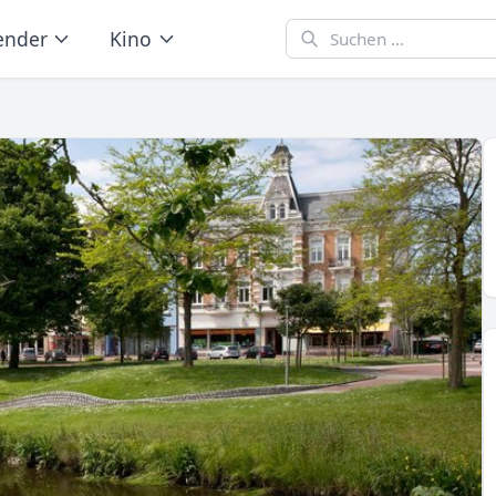
ender
Kino