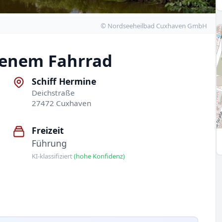
© Nordseeheilbad Cuxhaven GmbH
genem Fahrrad
Schiff Hermine
Deichstraße
27472 Cuxhaven
Freizeit
Führung
KI-klassifiziert
(hohe Konfidenz)