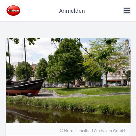
Anmelden
© Nordseeheilbad Cuxhaven GmbH