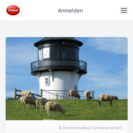
Anmelden
© Nordseeheilbad Cuxhaven GmbH