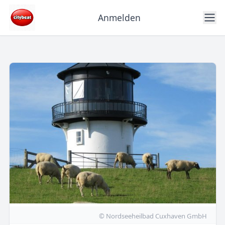
Anmelden
© Nordseeheilbad Cuxhaven GmbH