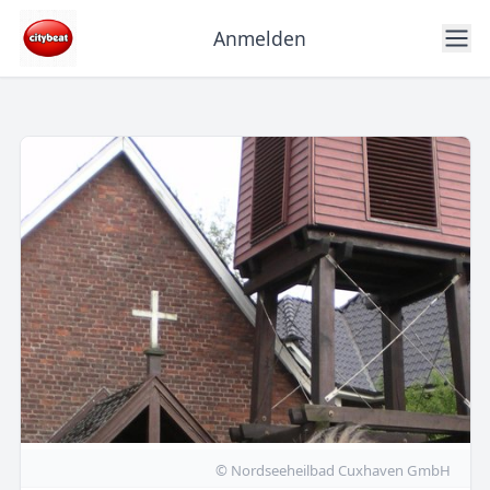
Anmelden
© Nordseeheilbad Cuxhaven GmbH