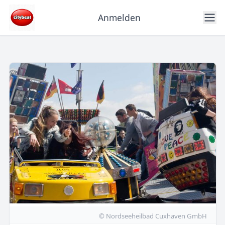
Anmelden
© Nordseeheilbad Cuxhaven GmbH