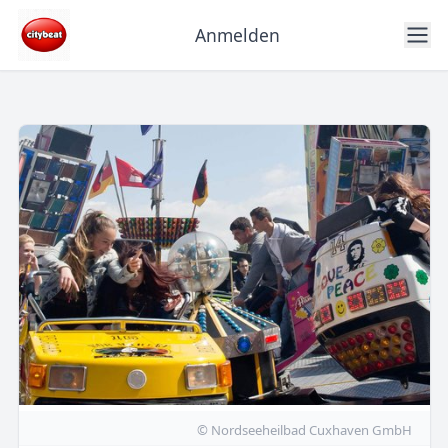
Anmelden
© Nordseeheilbad Cuxhaven GmbH