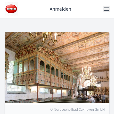
Anmelden
© Nordseeheilbad Cuxhaven GmbH