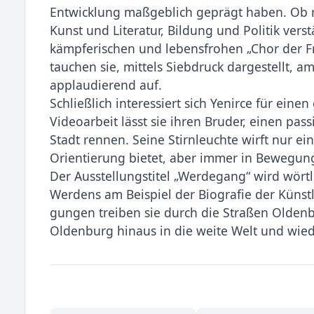
Entwicklung maßgeblich geprägt haben. Ob r
Kunst und Litera­tur, Bildung und Politik vers
kämpferischen und lebensfrohen „Chor der F
tauchen sie, mittels Siebdruck dargestellt, 
applaudierend auf.
Schließlich interessiert sich Yenirce für ein
Videoarbeit lässt sie ihren Bruder, einen pas
Stadt rennen. Seine Stirnleuchte wirft nur ei
Orientierung bietet, aber im­mer in Bewegung
Der Ausstellungstitel „Werdegang“ wird wör
Werdens am Beispiel der Biografie der Künstl
gungen treiben sie durch die Straßen Oldenb
Oldenburg hinaus in die weite Welt und wie­d