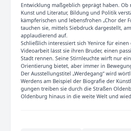
Entwicklung maßgeblich geprägt haben. Ob r
Kunst und Litera­tur, Bildung und Politik vers
kämpferischen und lebensfrohen „Chor der F
tauchen sie, mittels Siebdruck dargestellt, 
applaudierend auf.
Schließlich interessiert sich Yenirce für ein
Videoarbeit lässt sie ihren Bruder, einen pas
Stadt rennen. Seine Stirnleuchte wirft nur ei
Orientierung bietet, aber im­mer in Bewegung
Der Ausstellungstitel „Werdegang“ wird wör
Werdens am Beispiel der Biografie der Künstl
gungen treiben sie durch die Straßen Oldenb
Oldenburg hinaus in die weite Welt und wie­d