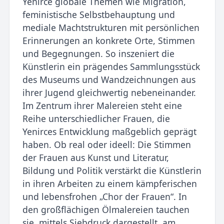
Yenirce globale Themen wie Migration,
feministi­sche Selbstbehauptung und
mediale Machtstrukturen mit per­sönlichen
Erinnerungen an konkrete Orte, Stimmen
und Begeg­nungen. So inszeniert die
Künstlerin ein prägendes Sammlungsstü­ck
des Museums und Wandzeichnungen aus
ihrer Jugend gleichwertig nebeneinander.
Im Zentrum ihrer Malereien steht eine
Reihe unterschiedlicher Frauen, die
Yenirces Entwicklung maßgeblich geprägt
haben. Ob real oder ideell: Die Stimmen
der Frauen aus Kunst und Litera­tur,
Bildung und Politik verstärkt die Künstlerin
in ihren Arbeiten zu einem kämpferischen
und lebensfrohen „Chor der Frauen“. In
den großflächigen Ölmalereien tauchen
sie, mittels Siebdruck dargestellt, am