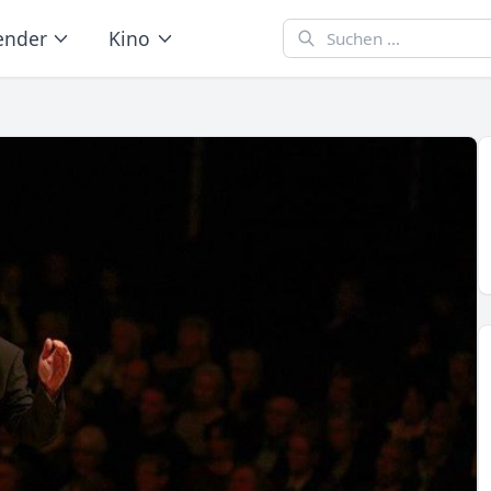
ender
Kino