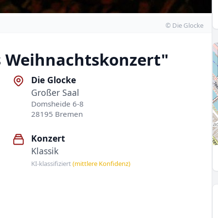
© Die Glocke
es Weihnachtskonzert"
Die Glocke
Großer Saal
Domsheide 6-8
28195 Bremen
Konzert
Klassik
KI-klassifiziert
(mittlere Konfidenz)