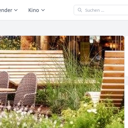
ender
Kino