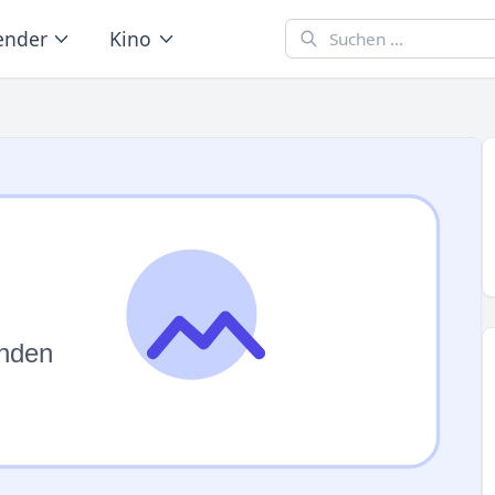
ender
Kino