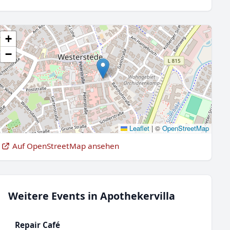
+
−
Leaflet
|
©
OpenStreetMap
Auf OpenStreetMap ansehen
Weitere Events in Apothekervilla
Repair Café