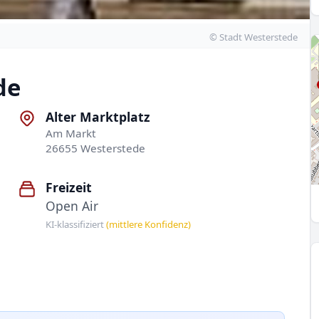
© Stadt Westerstede
de
Alter Marktplatz
Am Markt
26655 Westerstede
Freizeit
Open Air
KI-klassifiziert
(mittlere Konfidenz)