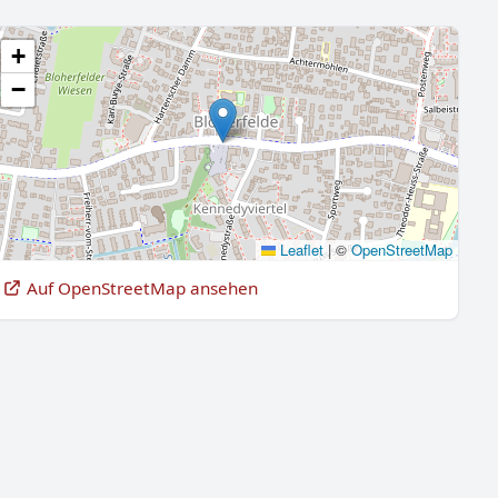
+
−
Leaflet
|
©
OpenStreetMap
Auf OpenStreetMap ansehen