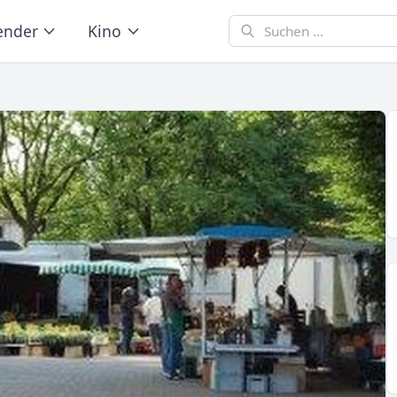
ender
Kino