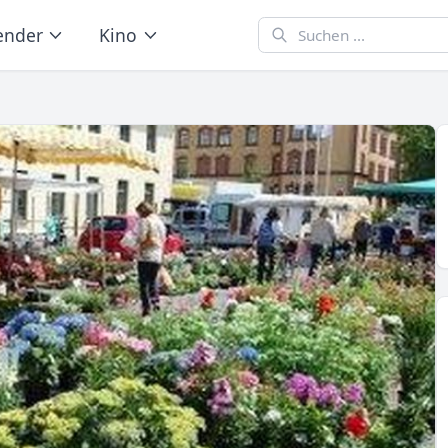
ender
Kino