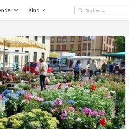
ender
Kino