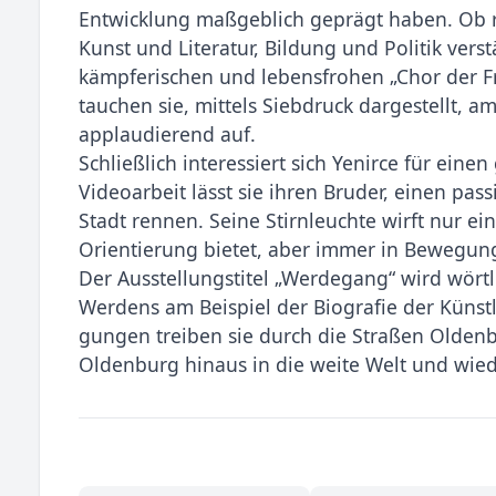
Entwicklung maßgeblich geprägt haben. Ob r
Kunst und Litera­tur, Bildung und Politik vers
kämpferischen und lebensfrohen „Chor der F
tauchen sie, mittels Siebdruck dargestellt, 
applaudierend auf.
Schließlich interessiert sich Yenirce für ein
Videoarbeit lässt sie ihren Bruder, einen pas
Stadt rennen. Seine Stirnleuchte wirft nur ei
Orientierung bietet, aber im­mer in Bewegung
Der Ausstellungstitel „Werdegang“ wird wör
Werdens am Beispiel der Biografie der Künstl
gungen treiben sie durch die Straßen Oldenb
Oldenburg hinaus in die weite Welt und wie­d