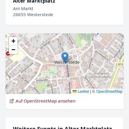
Alter Marktplatz
Am Markt
26655 Westerstede
+
−
Leaflet
|
©
OpenStreetMap
Auf OpenStreetMap ansehen
Weitere Events in Alter Marktplatz