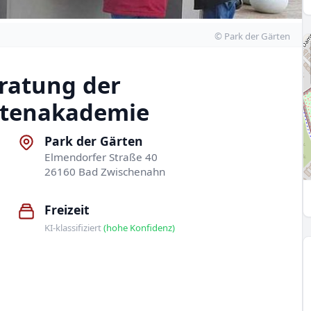
© Park der Gärten
eratung der
rtenakademie
Park der Gärten
Elmendorfer Straße 40
26160 Bad Zwischenahn
Freizeit
KI-klassifiziert
(hohe Konfidenz)