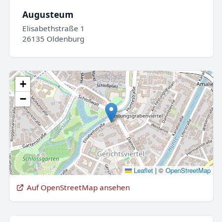
Augusteum
Elisabethstraße 1
26135 Oldenburg
+
−
Leaflet
|
©
OpenStreetMap
Auf OpenStreetMap ansehen