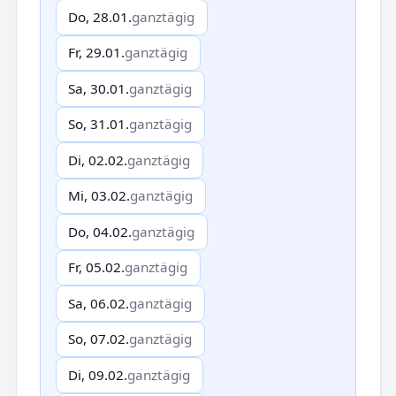
Do, 28.01.
ganztägig
Fr, 29.01.
ganztägig
Sa, 30.01.
ganztägig
So, 31.01.
ganztägig
Di, 02.02.
ganztägig
Mi, 03.02.
ganztägig
Do, 04.02.
ganztägig
Fr, 05.02.
ganztägig
Sa, 06.02.
ganztägig
So, 07.02.
ganztägig
Di, 09.02.
ganztägig