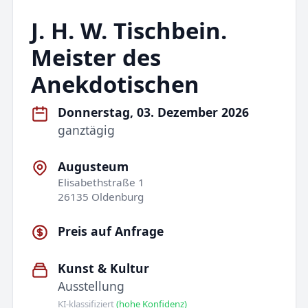
J. H. W. Tischbein.
Meister des
Anekdotischen
Donnerstag, 03. Dezember 2026
ganztägig
Augusteum
Elisabethstraße 1
26135 Oldenburg
Preis auf Anfrage
Kunst & Kultur
Ausstellung
KI-klassifiziert
(hohe Konfidenz)