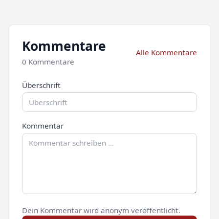
Kommentare
Alle Kommentare
0 Kommentare
Überschrift
Kommentar
Dein Kommentar wird anonym veröffentlicht.