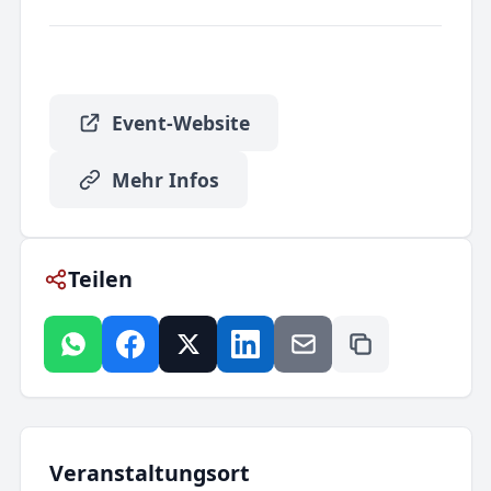
Event-Website
Mehr Infos
Teilen
Veranstaltungsort