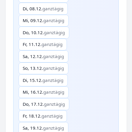
Di, 08.12.
ganztägig
Mi, 09.12.
ganztägig
Do, 10.12.
ganztägig
Fr, 11.12.
ganztägig
Sa, 12.12.
ganztägig
So, 13.12.
ganztägig
Di, 15.12.
ganztägig
Mi, 16.12.
ganztägig
Do, 17.12.
ganztägig
Fr, 18.12.
ganztägig
Sa, 19.12.
ganztägig