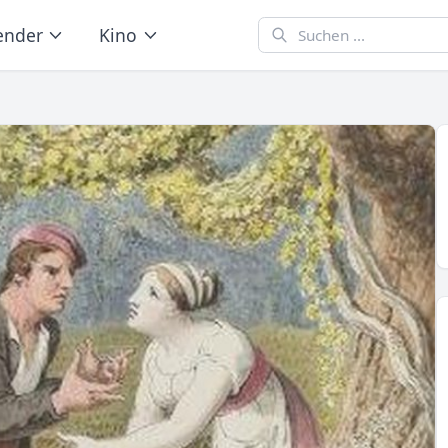
ender
Kino