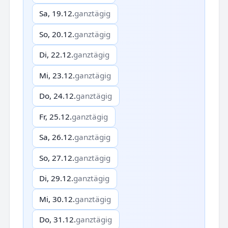
Sa, 19.12.
ganztägig
So, 20.12.
ganztägig
Di, 22.12.
ganztägig
Mi, 23.12.
ganztägig
Do, 24.12.
ganztägig
Fr, 25.12.
ganztägig
Sa, 26.12.
ganztägig
So, 27.12.
ganztägig
Di, 29.12.
ganztägig
Mi, 30.12.
ganztägig
Do, 31.12.
ganztägig