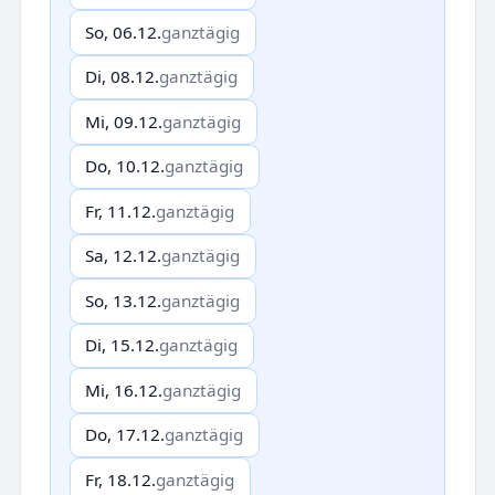
So, 06.12.
ganztägig
Di, 08.12.
ganztägig
Mi, 09.12.
ganztägig
Do, 10.12.
ganztägig
Fr, 11.12.
ganztägig
Sa, 12.12.
ganztägig
So, 13.12.
ganztägig
Di, 15.12.
ganztägig
Mi, 16.12.
ganztägig
Do, 17.12.
ganztägig
Fr, 18.12.
ganztägig