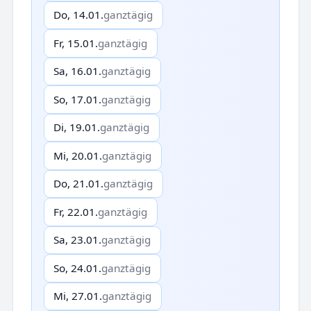
Do, 14.01.
ganztägig
Fr, 15.01.
ganztägig
Sa, 16.01.
ganztägig
So, 17.01.
ganztägig
Di, 19.01.
ganztägig
Mi, 20.01.
ganztägig
Do, 21.01.
ganztägig
Fr, 22.01.
ganztägig
Sa, 23.01.
ganztägig
So, 24.01.
ganztägig
Mi, 27.01.
ganztägig