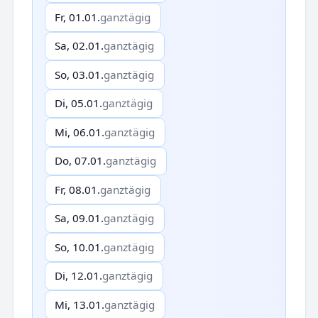
Fr, 01.01.
ganztägig
Sa, 02.01.
ganztägig
So, 03.01.
ganztägig
Di, 05.01.
ganztägig
Mi, 06.01.
ganztägig
Do, 07.01.
ganztägig
Fr, 08.01.
ganztägig
Sa, 09.01.
ganztägig
So, 10.01.
ganztägig
Di, 12.01.
ganztägig
Mi, 13.01.
ganztägig