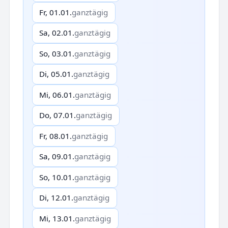
Fr, 01.01.
ganztägig
Sa, 02.01.
ganztägig
So, 03.01.
ganztägig
Di, 05.01.
ganztägig
Mi, 06.01.
ganztägig
Do, 07.01.
ganztägig
Fr, 08.01.
ganztägig
Sa, 09.01.
ganztägig
So, 10.01.
ganztägig
Di, 12.01.
ganztägig
Mi, 13.01.
ganztägig