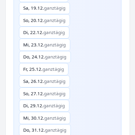
Sa, 19.12.
ganztägig
So, 20.12.
ganztägig
Di, 22.12.
ganztägig
Mi, 23.12.
ganztägig
Do, 24.12.
ganztägig
Fr, 25.12.
ganztägig
Sa, 26.12.
ganztägig
So, 27.12.
ganztägig
Di, 29.12.
ganztägig
Mi, 30.12.
ganztägig
Do, 31.12.
ganztägig