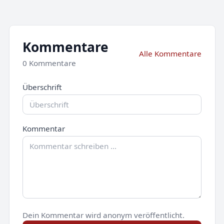
Kommentare
Alle Kommentare
0 Kommentare
Überschrift
Kommentar
Dein Kommentar wird anonym veröffentlicht.