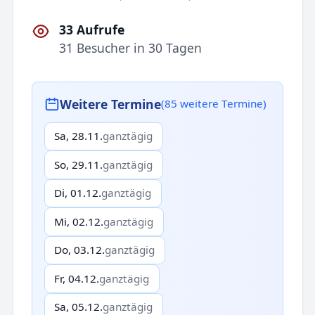
33 Aufrufe
31 Besucher in 30 Tagen
Weitere Termine
(85 weitere Termine)
Sa, 28.11.
ganztägig
So, 29.11.
ganztägig
Di, 01.12.
ganztägig
Mi, 02.12.
ganztägig
Do, 03.12.
ganztägig
Fr, 04.12.
ganztägig
Sa, 05.12.
ganztägig