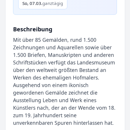
So, 07.03.
ganztägig
Beschreibung
Mit über 85 Gemälden, rund 1.500
Zeichnungen und Aquarellen sowie über
1.500 Briefen, Manuskripten und anderen
Schriftstücken verfügt das Landesmuseum
über den weltweit größten Bestand an
Werken des ehemaligen Hofmalers.
Ausgehend von einem ikonisch
gewordenen Gemälde zeichnet die
Ausstellung Leben und Werk eines
Künstlers nach, der an der Wende vom 18.
zum 19. Jahrhundert seine
unverkennbaren Spuren hinterlassen hat.