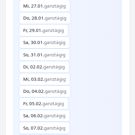
Mi, 27.01.
ganztägig
Do, 28.01.
ganztägig
Fr, 29.01.
ganztägig
Sa, 30.01.
ganztägig
So, 31.01.
ganztägig
Di, 02.02.
ganztägig
Mi, 03.02.
ganztägig
Do, 04.02.
ganztägig
Fr, 05.02.
ganztägig
Sa, 06.02.
ganztägig
So, 07.02.
ganztägig