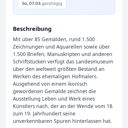
So, 07.03.
ganztägig
Beschreibung
Mit über 85 Gemälden, rund 1.500
Zeichnungen und Aquarellen sowie über
1.500 Briefen, Manuskripten und anderen
Schriftstücken verfügt das Landesmuseum
über den weltweit größten Bestand an
Werken des ehemaligen Hofmalers.
Ausgehend von einem ikonisch
gewordenen Gemälde zeichnet die
Ausstellung Leben und Werk eines
Künstlers nach, der an der Wende vom 18.
zum 19. Jahrhundert seine
unverkennbaren Spuren hinterlassen hat.