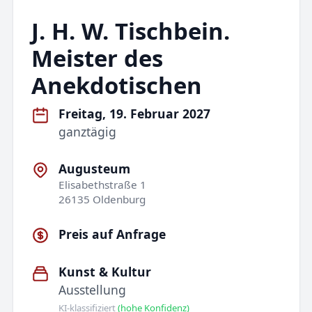
J. H. W. Tischbein.
Meister des
Anekdotischen
Freitag, 19. Februar 2027
ganztägig
Augusteum
Elisabethstraße 1
26135 Oldenburg
Preis auf Anfrage
Kunst & Kultur
Ausstellung
KI-klassifiziert
(hohe Konfidenz)