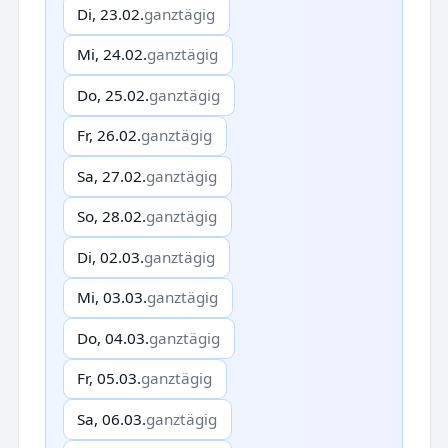
Di, 23.02.
ganztägig
Mi, 24.02.
ganztägig
Do, 25.02.
ganztägig
Fr, 26.02.
ganztägig
Sa, 27.02.
ganztägig
So, 28.02.
ganztägig
Di, 02.03.
ganztägig
Mi, 03.03.
ganztägig
Do, 04.03.
ganztägig
Fr, 05.03.
ganztägig
Sa, 06.03.
ganztägig