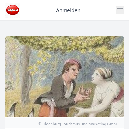
Anmelden
© Oldenburg Tourismus und Marketing GmbH